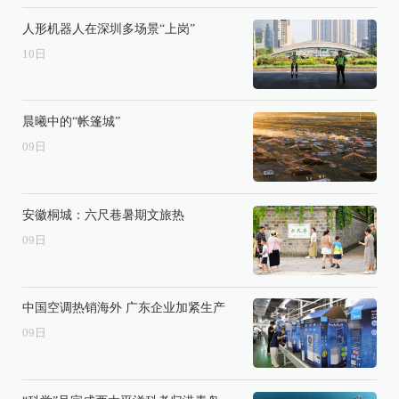
人形机器人在深圳多场景“上岗”
10
日
晨曦中的“帐篷城”
09
日
安徽桐城：六尺巷暑期文旅热
09
日
中国空调热销海外 广东企业加紧生产
09
日