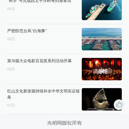
“科学”号完成西太平洋科考归港青岛
08
日
严密防范台风“白海豚”
08
日
第38届大众电影百花奖系列活动开幕
08
日
红山文化新发掘持续补全中华文明实证链
条
07
日