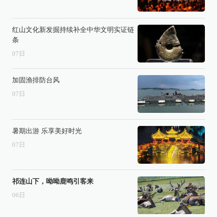
红山文化新发掘持续补全中华文明实证链
条
07
日
加固渔排防台风
07
日
暑期出游 乐享美好时光
07
日
祁连山下，呦呦鹿鸣引客来
06
日