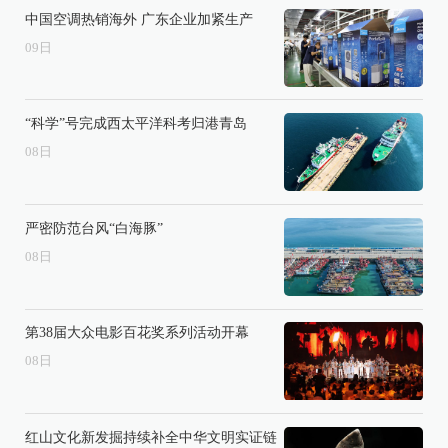
中国空调热销海外 广东企业加紧生产
09
日
“科学”号完成西太平洋科考归港青岛
08
日
严密防范台风“白海豚”
08
日
第38届大众电影百花奖系列活动开幕
08
日
红山文化新发掘持续补全中华文明实证链