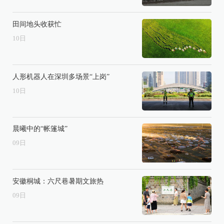
田间地头收获忙
10
日
人形机器人在深圳多场景“上岗”
10
日
晨曦中的“帐篷城”
09
日
安徽桐城：六尺巷暑期文旅热
09
日