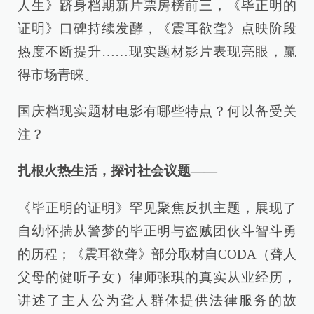
人生》跻身档期新片票房榜前三，《毕正明的
证明》口碑持续发酵，《震耳欲聋》点映阶段
热度不断提升……现实题材影片表现亮眼，赢
得市场青睐。
国庆档现实题材电影有哪些特点？何以备受关
注？
扎根火热生活，探讨社会议题——
《毕正明的证明》罕见聚焦反扒主题，展现了
自幼怀揣从警梦的毕正明与盗贼团伙斗智斗勇
的历程；《震耳欲聋》部分取材自CODA（聋人
父母的健听子女）律师张琪的真实从业经历，
讲述了主人公为聋人群体提供法律服务的故