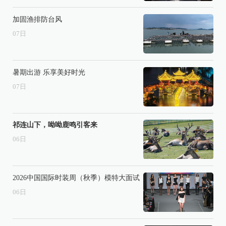
加固渔排防台风
07
日
暑期出游 乐享美好时光
07
日
祁连山下，呦呦鹿鸣引客来
06
日
2026中国国际时装周（秋季）模特大面试
06
日