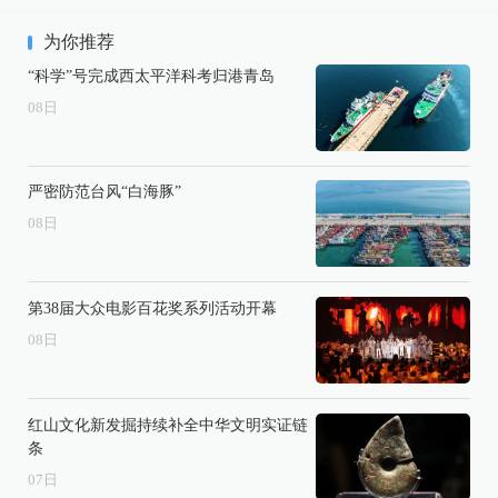
为你推荐
“科学”号完成西太平洋科考归港青岛
08
日
严密防范台风“白海豚”
08
日
第38届大众电影百花奖系列活动开幕
08
日
红山文化新发掘持续补全中华文明实证链
条
07
日