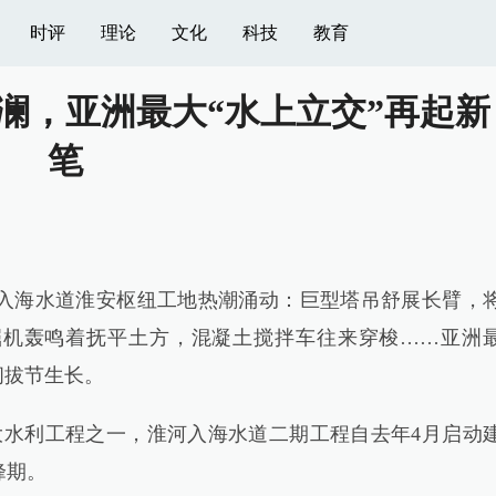
时评
理论
文化
科技
教育
澜，亚洲最大“水上立交”再起新
笔
海水道淮安枢纽工地热潮涌动：巨型塔吊舒展长臂，
掘机轰鸣着抚平土方，混凝土搅拌车往来穿梭……亚洲
间拔节生长。
水利工程之一，淮河入海水道二期工程自去年4月启动
峰期。