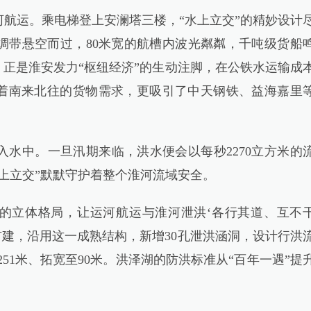
运。乘电梯登上安澜塔三楼，“水上立交”的精妙设计
绸带悬空而过，80米宽的航槽内波光粼粼，千吨级货船
，正是淮安发力“枢纽经济”的生动注脚，在公铁水运输成
仅承载着南来北往的货物需求，更吸引了中天钢铁、益海嘉里
水中。一旦汛期来临，洪水便会以每秒2270立方米的
上立交”默默守护着整个淮河流域安全。
’的立体格局，让运河航运与淮河泄洪‘各行其道、互不
扩建，沿用这一成熟结构，新增30孔泄洪涵洞，设计行洪
251米、拓宽至90米。洪泽湖的防洪标准从“百年一遇”提