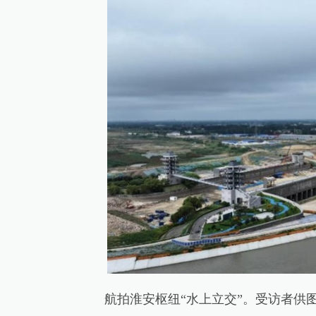
航拍淮安枢纽“水上立交”。受访者供