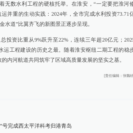
着无数水利工程的硬核托举。在淮安，“一定要把淮河
并重的生动实践：2024年，全市完成水利投资73.71
“黄金水道”比翼齐飞的新图景正逐步呈现。
比重从9%跃升至22%，连续三年超20亿元；202
市水运工程建设的历史之最。随着淮安枢纽二期工程的稳
效的内河航道共同筑牢了区域高质量发展的坚实之基。
[责任编辑：张魏桔
学”号完成西太平洋科考归港青岛