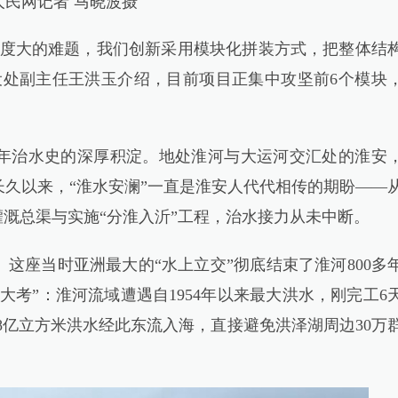
民网记者 马晓波摄
度大的难题，我们创新采用模块化拼装方式，把整体结
设处副主任王洪玉介绍，目前项目正集中攻坚前6个模块
治水史的深厚积淀。地处淮河与大运河交汇处的淮安
久以来，“淮水安澜”一直是淮安人代代相传的期盼——
灌溉总渠与实施“分淮入沂”工程，治水接力从未中断。
这座当时亚洲最大的“水上立交”彻底结束了淮河800多
大考”：淮河流域遭遇自1954年以来最大洪水，刚完工6
.8亿立方米洪水经此东流入海，直接避免洪泽湖周边30万