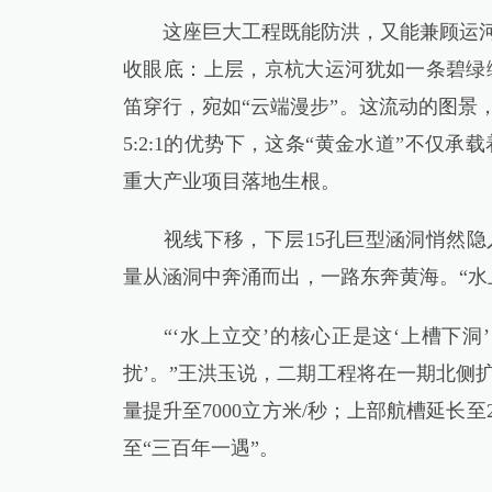
这座巨大工程既能防洪，又能兼顾运河航
收眼底：上层，京杭大运河犹如一条碧绿
笛穿行，宛如“云端漫步”。这流动的图景
5:2:1的优势下，这条“黄金水道”不
重大产业项目落地生根。
视线下移，下层15孔巨型涵洞悄然隐入
量从涵洞中奔涌而出，一路东奔黄海。“水
“‘水上立交’的核心正是这‘上槽下洞
扰’。”王洪玉说，二期工程将在一期北侧
量提升至7000立方米/秒；上部航槽延长至
至“三百年一遇”。