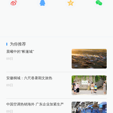
为你推荐
晨曦中的“帐篷城”
09
日
安徽桐城：六尺巷暑期文旅热
09
日
中国空调热销海外 广东企业加紧生产
09
日