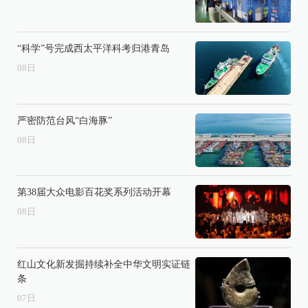
“科学”号完成西太平洋科考归港青岛
08
日
严密防范台风“白海豚”
08
日
第38届大众电影百花奖系列活动开幕
08
日
红山文化新发掘持续补全中华文明实证链
条
07
日