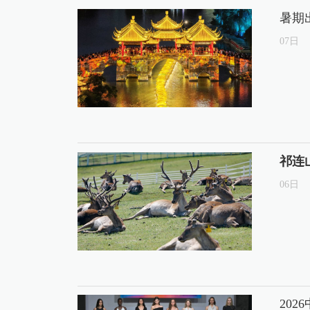
暑期
07
日
祁连
06
日
20