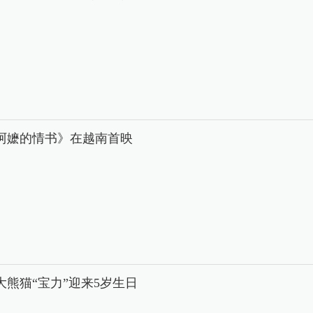
阿嬷的情书》在越南首映
大熊猫“宝力”迎来5岁生日