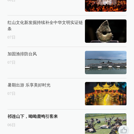
红山文化新发掘持续补全中华文明实证链
条
07
日
加固渔排防台风
07
日
暑期出游 乐享美好时光
07
日
祁连山下，呦呦鹿鸣引客来
06
日