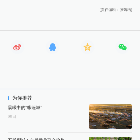
[责任编辑：张魏桔]
为你推荐
晨曦中的“帐篷城”
09
日