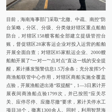
目前，海南海事部门采取“北撤、中疏、南控”防
台策略，分区、分级、分类做好辖区重点船舶
防台，对辖区158艘客船全部建立提级管控台
账，督促辖区28家客运企业对投入运营的船舶
开展全面自查；对辖区85家航运企业、2000艘
船舶开展了“一对一”“点对点”直达一线的安全提
醒，累计播发预警信息1.5万余条；充分发挥5个
商渔船联管中心作用，对辖区商船实施全覆盖
点验，开展渔船进出港“双提醒”，1—3日累计开
展夜间商渔船点验1799次，并已按照“应关尽
关、应停尽停、应撤尽撤”要求，累计关停水工
项目38个，撤离1300余人。同时，利用智慧海