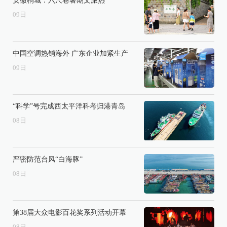
安徽桐城：六尺巷暑期文旅热
09
日
中国空调热销海外 广东企业加紧生产
09
日
“科学”号完成西太平洋科考归港青岛
08
日
严密防范台风“白海豚”
08
日
第38届大众电影百花奖系列活动开幕
08
日