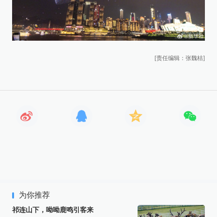
[责任编辑：张魏桔]
为你推荐
祁连山下，呦呦鹿鸣引客来