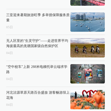
三亚迎来暑期旅游旺季 多举措保障服务质
量
05
日
无人区里的“生灵守护”——走进世界平均
海拔最高的羌塘国家级自然保护区
04
日
“空中校车”上新 288米电梯托举云端求学
路
04
日
河北沽源草原天路百合盛放 游客畅游坝上
花海
04
日