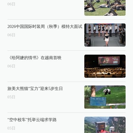
06
日
2026中国国际时装周（秋季）模特大面试
06
日
《给阿嬷的情书》在越南首映
06
日
旅美大熊猫“宝力”迎来5岁生日
05
日
“空中校车”托举云端求学路
05
日