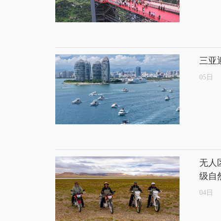
三亚
05
日
无人
级自
04
日