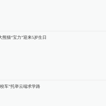
大熊猫“宝力”迎来5岁生日
中校车”托举云端求学路