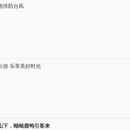
渔排防台风
出游 乐享美好时光
山下，呦呦鹿鸣引客来