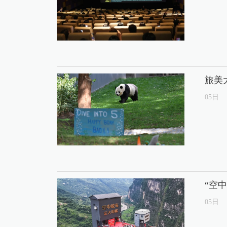
旅美
05
日
“空
05
日