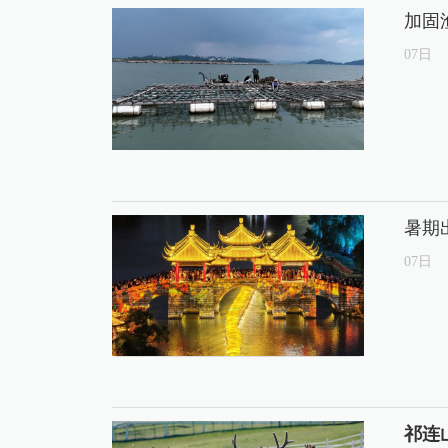
加固
07
日
暑期
07
日
祁连