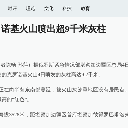
时评
理论
文化
科技
教育
诺基火山喷出超9千米灰柱
者陈畅 孙萍）据俄罗斯紧急情况部堪察加边疆区总局4
的克罗诺基火山4日喷发的灰柱高达9.2千米。
在向半岛东南部蔓延，被火山灰笼罩地区没有居民点
高的“红色”。
3528米，距堪察加边疆区首府堪察加彼得罗巴甫洛