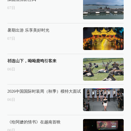
07
日
暑期出游 乐享美好时光
07
日
祁连山下，呦呦鹿鸣引客来
06
日
2026中国国际时装周（秋季）模特大面试
06
日
《给阿嬷的情书》在越南首映
06
日