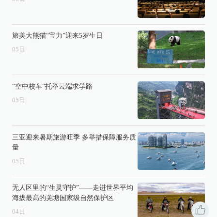
旅美大熊猫“宝力”迎来5岁生日
05
日
“空中校车”托举云端求学路
05
日
三亚迎来暑期旅游旺季 多举措保障服务质
量
05
日
无人区里的“生灵守护”——走进世界平均
海拔最高的羌塘国家级自然保护区
04
日