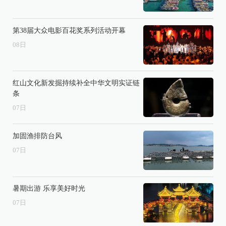
第38届大众电影百花奖系列活动开幕
08
日
红山文化新发掘持续补全中华文明实证链
条
07
日
加固渔排防台风
07
日
暑期出游 乐享美好时光
07
日