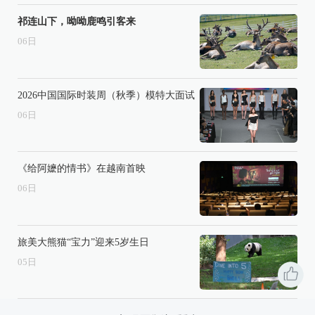
祁连山下，呦呦鹿鸣引客来
06
日
2026中国国际时装周（秋季）模特大面试
06
日
《给阿嬷的情书》在越南首映
06
日
旅美大熊猫“宝力”迎来5岁生日
05
日