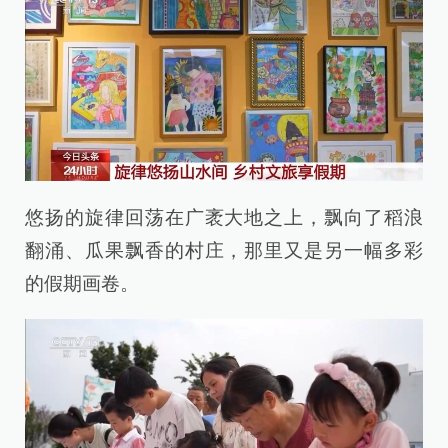
悠扬的旋律回荡在广袤大地之上，飘向了稻浪
翻涌、瓜果飘香的村庄，那里又是另一幅多彩
的假期画卷。