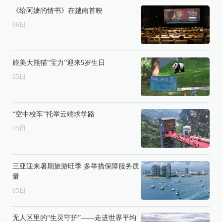
《给阿嬷的情书》在越南首映
06
日
旅美大熊猫“宝力”迎来5岁生日
05
日
“空中校车”托举云端求学路
05
日
三亚迎来暑期旅游旺季 多举措保障服务质
量
05
日
无人区里的“生灵守护”——走进世界平均