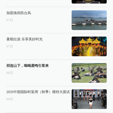
加固渔排防台风
07
日
暑期出游 乐享美好时光
07
日
祁连山下，呦呦鹿鸣引客来
06
日
2026中国国际时装周（秋季）模特大面试
06
日