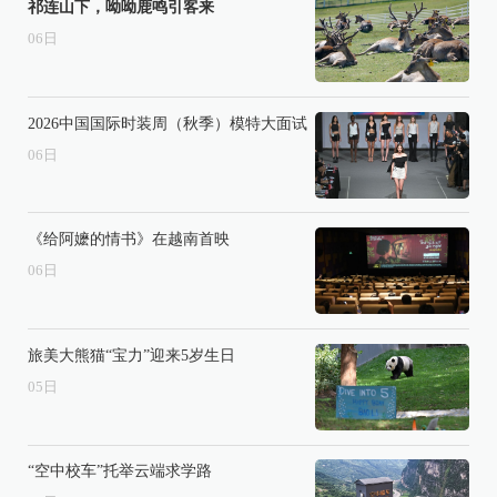
祁连山下，呦呦鹿鸣引客来
06
日
2026中国国际时装周（秋季）模特大面试
06
日
《给阿嬷的情书》在越南首映
06
日
旅美大熊猫“宝力”迎来5岁生日
05
日
“空中校车”托举云端求学路