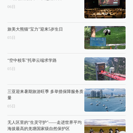
06
日
旅美大熊猫“宝力”迎来5岁生日
05
日
“空中校车”托举云端求学路
05
日
三亚迎来暑期旅游旺季 多举措保障服务质
量
05
日
无人区里的“生灵守护”——走进世界平均
海拔最高的羌塘国家级自然保护区