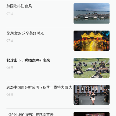
加固渔排防台风
07
日
暑期出游 乐享美好时光
07
日
祁连山下，呦呦鹿鸣引客来
06
日
2026中国国际时装周（秋季）模特大面试
06
日
《给阿嬷的情书》在越南首映