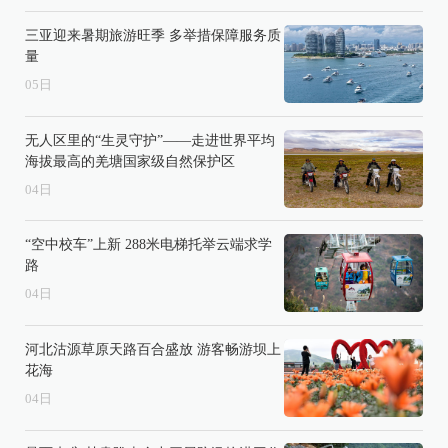
三亚迎来暑期旅游旺季 多举措保障服务质
量
05
日
无人区里的“生灵守护”——走进世界平均
海拔最高的羌塘国家级自然保护区
04
日
“空中校车”上新 288米电梯托举云端求学
路
04
日
河北沽源草原天路百合盛放 游客畅游坝上
花海
04
日