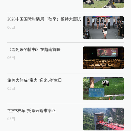
2026中国国际时装周（秋季）模特大面试
06
日
《给阿嬷的情书》在越南首映
06
日
旅美大熊猫“宝力”迎来5岁生日
05
日
“空中校车”托举云端求学路
05
日