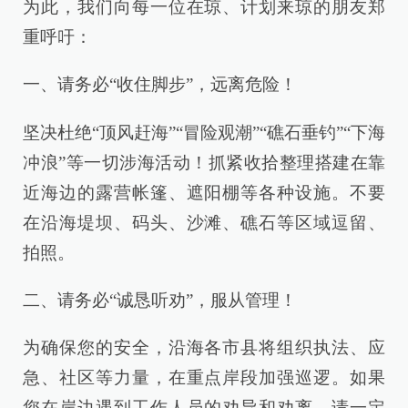
为此，我们向每一位在琼、计划来琼的朋友郑
重呼吁：
一、请务必“收住脚步”，远离危险！
坚决杜绝“顶风赶海”“冒险观潮”“礁石垂钓”“下海
冲浪”等一切涉海活动！抓紧收拾整理搭建在靠
近海边的露营帐篷、遮阳棚等各种设施。不要
在沿海堤坝、码头、沙滩、礁石等区域逗留、
拍照。
二、请务必“诚恳听劝”，服从管理！
为确保您的安全，沿海各市县将组织执法、应
急、社区等力量，在重点岸段加强巡逻。如果
您在岸边遇到工作人员的劝导和劝离，请一定