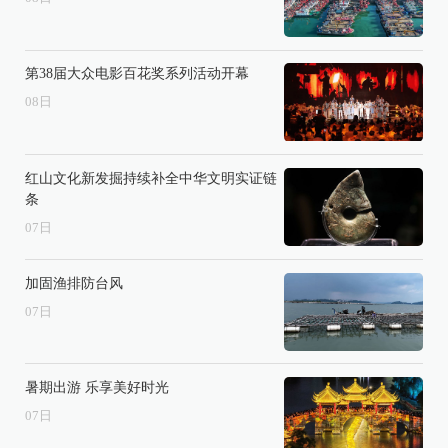
第38届大众电影百花奖系列活动开幕
08
日
红山文化新发掘持续补全中华文明实证链
条
07
日
加固渔排防台风
07
日
暑期出游 乐享美好时光
07
日