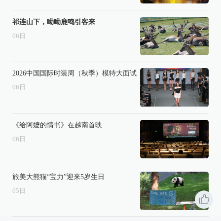
祁连山下，呦呦鹿鸣引客来
06
日
2026中国国际时装周（秋季）模特大面试
06
日
《给阿嬷的情书》在越南首映
06
日
旅美大熊猫“宝力”迎来5岁生日
05
日