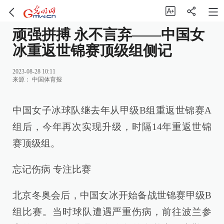
顽强拼搏 永不言弃——中国女
冰重返世锦赛顶级组侧记
2023-08-28 10:11
来源：
中国体育报
中国女子冰球队继去年从甲级B组重返世锦赛A
组后，今年再次实现升级，时隔14年重返世锦
赛顶级组。
忘记伤病 专注比赛
北京冬奥会后，中国女冰开始备战世锦赛甲级B
组比赛。当时球队遭遇严重伤病，前往波兰参