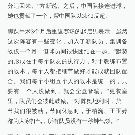
分追回来。”方新说。之后，中国队接连进球，
她也贡献了一个，帮中国队以3比2反超。
脚踝手术3个月后重返赛场的赵启男表示，虽然
这次阵容有一些变化，加入了新队员，集训备
战仅一个月，但球员间很快团结在一起。“默契
的形成在于每个队友的执行力，对于教练布置
的战术，每个人都把细节做好才能成就团队配
合。我们每个小组五个人的战术是统一的，只
要有一个人没做到，就会全盘皆输。”更衣室
里，队员们会彼此鼓励。“对阵奥地利时，第一
节我们很被动，节间休息时，于柏巍、王玉婷
都为大家打气，所有队员没有一秒钟气馁。”