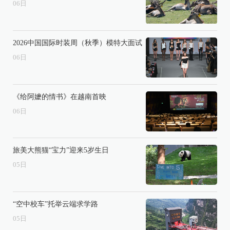
06
日
2026中国国际时装周（秋季）模特大面试
06
日
《给阿嬷的情书》在越南首映
06
日
旅美大熊猫“宝力”迎来5岁生日
05
日
“空中校车”托举云端求学路
05
日